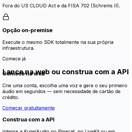
Fora do US CLOUD Act e da FISA 702 (Schrems II).
Opção on-premise
Execute o mesmo SDK totalmente na sua própria
infraestrutura.
Comece já
Lance na web ou construa com a API
Comece na web
Crie uma conta, escolha uma voz e gere o seu primeiro
áudio em segundos — sem necessidade de cartão de
crédito.
Começar gratuitamente
Construa com a API
Integre a KugelAudio no Pipecat, no LiveKit ou em