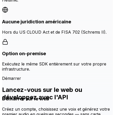
Helsinki.
Aucune juridiction américaine
Hors du US CLOUD Act et de FISA 702 (Schrems II).
Option on-premise
Exécutez le même SDK entièrement sur votre propre
infrastructure.
Démarrer
Lancez-vous sur le web ou
développez avec l'API
Démarrer sur le web
Créez un compte, choisissez une voix et générez votre
premier audio en quelques secondes — sans carte