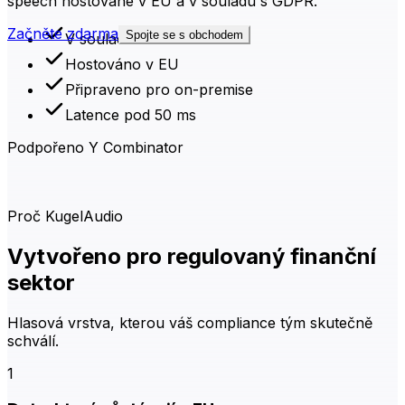
speech hostované v EU a v souladu s GDPR.
Začněte zdarma
Spojte se s obchodem
V souladu s GDPR
Hostováno v EU
Připraveno pro on-premise
Latence pod 50 ms
Podpořeno Y Combinator
Proč KugelAudio
Vytvořeno pro regulovaný finanční
sektor
Hlasová vrstva, kterou váš compliance tým skutečně
schválí.
1