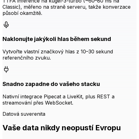
TTFA inference na kugel-3-turbo (~60–80 ms na
Classic), měřeno na straně serveru, takže konverzace
působí okamžitě.
Naklonujte jakýkoli hlas během sekund
Vytvořte vlastní značkový hlas z 10–30 sekund
referenčního zvuku.
Snadno zapadne do vašeho stacku
Nativní integrace Pipecat a LiveKit, plus REST a
streamování přes WebSocket.
Datová suverenita
Vaše data nikdy neopustí Evropu