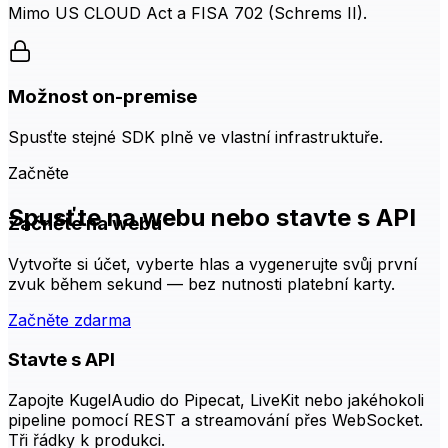
Mimo US CLOUD Act a FISA 702 (Schrems II).
Možnost on-premise
Spusťte stejné SDK plně ve vlastní infrastruktuře.
Začněte
Spusťte na webu nebo stavte s API
Začněte na webu
Vytvořte si účet, vyberte hlas a vygenerujte svůj první
zvuk během sekund — bez nutnosti platební karty.
Začněte zdarma
Stavte s API
Zapojte KugelAudio do Pipecat, LiveKit nebo jakéhokoli
pipeline pomocí REST a streamování přes WebSocket.
Tři řádky k produkci.